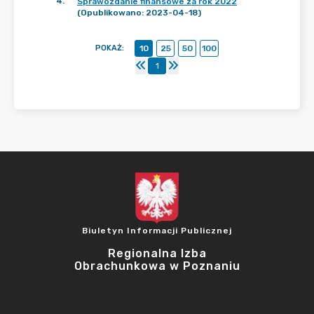
4
.
Sprawozdanie finansowe za rok 2022
(Opublikowano: 2023-04-18)
POKAŻ
:
10
25
50
100
1
Biuletyn Informacji Publicznej
Regionalna Izba
Obrachunkowa w Poznaniu