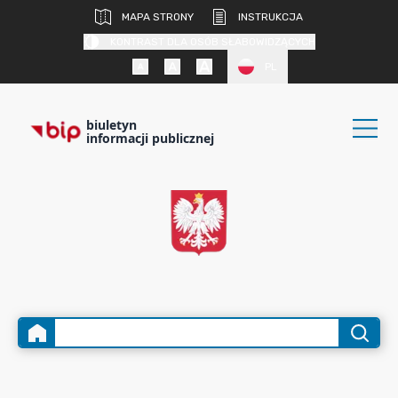
MAPA STRONY
INSTRUKCJA
KONTRAST DLA OSÓB SŁABOWIDZĄCYCH
PL
biuletyn
informacji publicznej