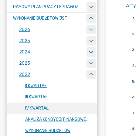
Arty
RAMOWY PLAN PRACY I SPRAWOZDANIA Z DZIAŁALNOŚCI IZBY
WYKONANIE BUDŻETÓW JST
1
.
2026
2
.
2025
3
.
2024
2023
4
.
2022
5
.
II KWARTAŁ
III KWARTAŁ
6
.
IV KWARTAŁ
7
.
ANALIZA KONDYCJI FINANSOWEJ JST ZA 2022 R
8
.
WYKONANIE BUDŻETÓW