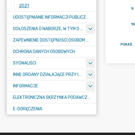
2021
9
.
UDOSTĘPNIANIE INFORMACJI PUBLICZNEJ
10
OGŁOSZENIA O NABORZE, W TYM O KONKURSACH
ZAPEWNIENIE DOSTĘPNOŚCI OSOBOM ZE SZCZEGÓŁNYMI POTRZEBAMI
POKAŻ
:
OCHRONA DANYCH OSOBOWYCH
SYGNALIŚCI
INNE ORGANY DZIAŁAJĄCE PRZY IZBIE
INFORMACJE
ELEKTRONICZNA SKRZYNKA PODAWCZA E-PUAP
E-DORĘCZENIA