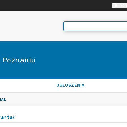
KON
 Poznaniu
OGŁOSZENIA
TAŁ
wartał