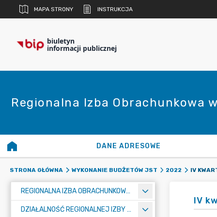
MAPA STRONY
INSTRUKCJA
biuletyn
informacji publicznej
Regionalna Izba Obrachunkowa w
DANE ADRESOWE
IV KWAR
STRONA GŁÓWNA
WYKONANIE BUDŻETÓW JST
2022
REGIONALNA IZBA OBRACHUNKOWA W POZNANIU
IV k
DZIAŁALNOŚĆ REGIONALNEJ IZBY OBRACHUNKOWEJ W POZNANIU