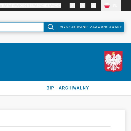
TRAST DLA OSÓB SŁABOWIDZĄCYCH
PL
WYSZUKIWANIE ZAAWANSOWANE
BIP - ARCHIWALNY