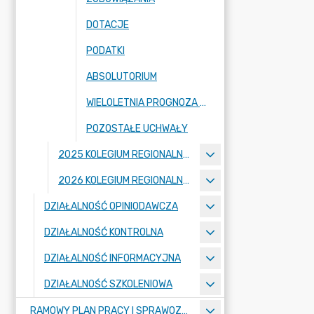
DOTACJE
PODATKI
ABSOLUTORIUM
WIELOLETNIA PROGNOZA FINANSOWA I JEJ ZMIANY
POZOSTAŁE UCHWAŁY
2025 KOLEGIUM REGIONALNEJ IZBY OBRACHUNKOWEJ W POZNANIU
2026 KOLEGIUM REGIONALNEJ IZBY OBRACHUNKOWEJ W POZNANIU
DZIAŁALNOŚĆ OPINIODAWCZA
DZIAŁALNOŚĆ KONTROLNA
DZIAŁALNOŚĆ INFORMACYJNA
DZIAŁALNOŚĆ SZKOLENIOWA
RAMOWY PLAN PRACY I SPRAWOZDANIA Z DZIAŁALNOŚCI IZBY