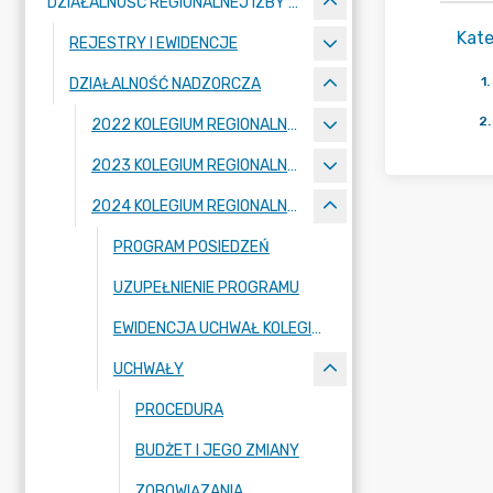
DZIAŁALNOŚĆ REGIONALNEJ IZBY OBRACHUNKOWEJ W POZNANIU
Kate
REJESTRY I EWIDENCJE
1
.
DZIAŁALNOŚĆ NADZORCZA
2
.
2022 KOLEGIUM REGIONALNEJ IZBY OBRACHUNKOWEJ W POZNANIU
2023 KOLEGIUM REGIONALNEJ IZBY OBRACHUNKOWEJ W POZNANIU
2024 KOLEGIUM REGIONALNEJ IZBY OBRACHUNKOWEJ W POZNANIU
PROGRAM POSIEDZEŃ
UZUPEŁNIENIE PROGRAMU
EWIDENCJA UCHWAŁ KOLEGIUM IZBY
UCHWAŁY
PROCEDURA
BUDŻET I JEGO ZMIANY
ZOBOWIĄZANIA