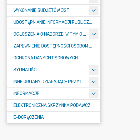
WYKONANIE BUDŻETÓW JST
UDOSTĘPNIANIE INFORMACJI PUBLICZNEJ
OGŁOSZENIA O NABORZE, W TYM O KONKURSACH
ZAPEWNIENIE DOSTĘPNOŚCI OSOBOM ZE SZCZEGÓŁNYMI POTRZEBAMI
OCHRONA DANYCH OSOBOWYCH
SYGNALIŚCI
INNE ORGANY DZIAŁAJĄCE PRZY IZBIE
INFORMACJE
ELEKTRONICZNA SKRZYNKA PODAWCZA E-PUAP
E-DORĘCZENIA