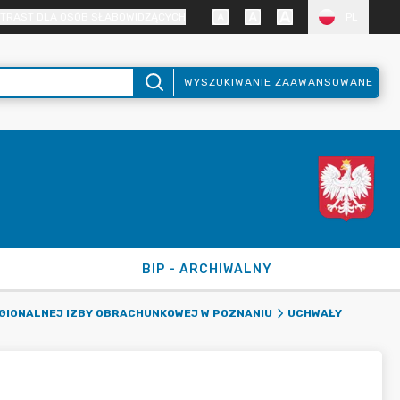
TRAST DLA OSÓB SŁABOWIDZĄCYCH
PL
WYSZUKIWANIE ZAAWANSOWANE
BIP - ARCHIWALNY
EGIONALNEJ IZBY OBRACHUNKOWEJ W POZNANIU
UCHWAŁY