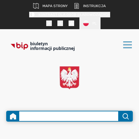
MAPA STRONY
INSTRUKCJA
KONTRAST DLA OSÓB SŁABOWIDZĄCYCH
PL
biuletyn
informacji publicznej