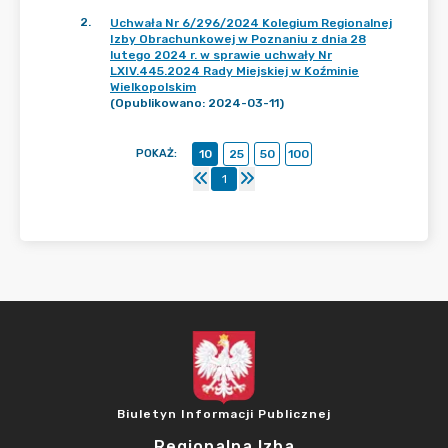
2
.
Uchwała Nr 6/296/2024 Kolegium Regionalnej
Izby Obrachunkowej w Poznaniu z dnia 28
lutego 2024 r. w sprawie uchwały Nr
LXIV.445.2024 Rady Miejskiej w Koźminie
Wielkopolskim
(Opublikowano: 2024-03-11)
POKAŻ
:
10
25
50
100
1
Biuletyn Informacji Publicznej
Regionalna Izba