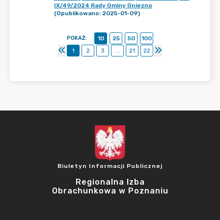
IX/49/2024 Rady Gminy Gniezno
(Opublikowano: 2025-01-09)
POKAŻ
:
10
25
50
100
1
2
3
...
21
22
Biuletyn Informacji Publicznej
Regionalna Izba
Obrachunkowa w Poznaniu