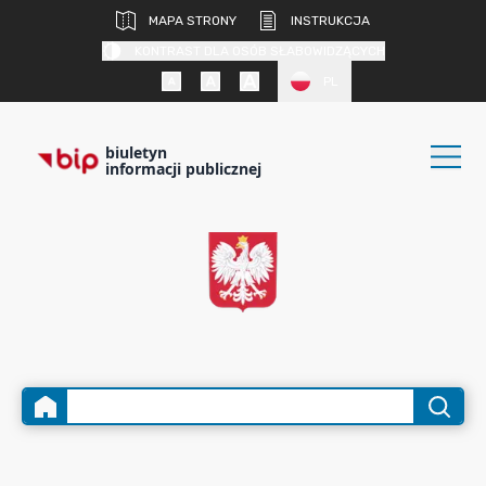
MAPA STRONY
INSTRUKCJA
KONTRAST DLA OSÓB SŁABOWIDZĄCYCH
PL
biuletyn
informacji publicznej