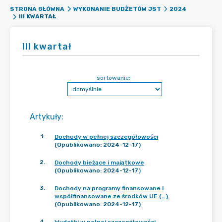
STRONA GŁÓWNA
WYKONANIE BUDŻETÓW JST
2024
III KWARTAŁ
III kwartał
sortowanie:
Artykuły
:
1
.
Dochody w pełnej szczegółowości
(Opublikowano: 2024-12-17)
2
.
Dochody bieżące i majątkowe
(Opublikowano: 2024-12-17)
3
.
Dochody na programy finansowane i
współfinansowane ze środków UE (…)
(Opublikowano: 2024-12-17)
4
.