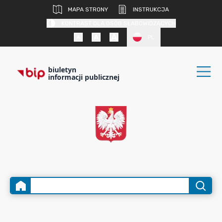
MAPA STRONY
INSTRUKCJA
KONTRAST DLA OSÓB SŁABOWIDZĄCYCH
PL
biuletyn
informacji publicznej