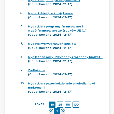
Wydatki w pełnej szczegółowości
(Opublikowano: 2024-12-17)
5
.
Wydatki bieżące i majątkowe
(Opublikowano: 2024-12-17)
6
.
Wydatki na programy finansowane i
współfinansowane ze środków UE (…)
(Opublikowano: 2024-12-17)
7
.
Wydatki wg wybranych działów
(Opublikowano: 2024-12-17)
8
.
Wynik finansowy. Przychody i rozchody budżetu
(Opublikowano: 2024-12-17)
9
.
Zadłużenie
(Opublikowano: 2024-12-17)
10
.
Wydatki na przeciwdziałanie alkoholizmowi i
narkomanii
(Opublikowano: 2024-12-17)
POKAŻ
:
10
25
50
100
1