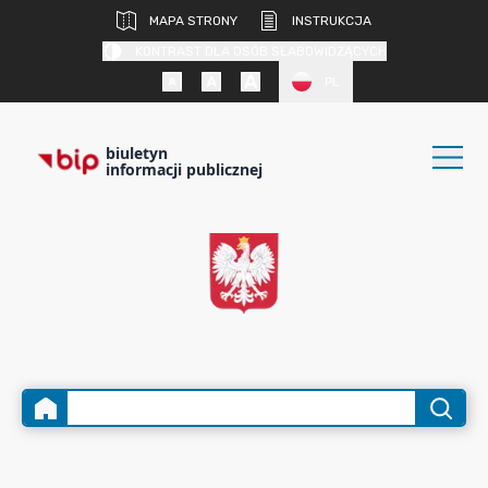
MAPA STRONY
INSTRUKCJA
KONTRAST DLA OSÓB SŁABOWIDZĄCYCH
PL
biuletyn
informacji publicznej