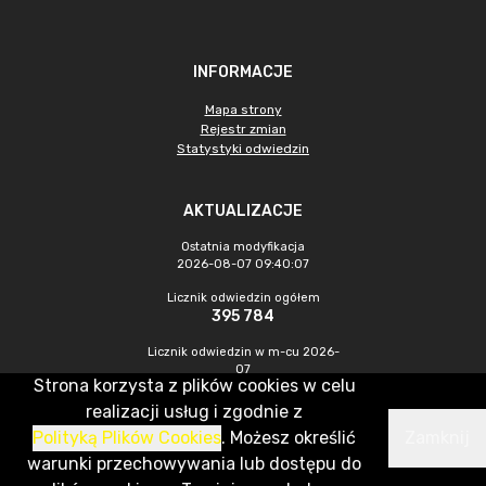
INFORMACJE
Mapa strony
Rejestr zmian
Statystyki odwiedzin
AKTUALIZACJE
Ostatnia modyfikacja
2026-08-07 09:40:07
Licznik odwiedzin ogółem
395 784
Licznik odwiedzin w m-cu 2026-
07
Strona korzysta z plików cookies w celu
1 221
realizacji usług i zgodnie z
Polityką Plików Cookies
. Możesz określić
Zamknij
CMS & Hosting: Nefeni Sp. z o.o.
warunki przechowywania lub dostępu do