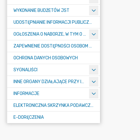
WYKONANIE BUDŻETÓW JST
UDOSTĘPNIANIE INFORMACJI PUBLICZNEJ
OGŁOSZENIA O NABORZE, W TYM O KONKURSACH
ZAPEWNIENIE DOSTĘPNOŚCI OSOBOM ZE SZCZEGÓŁNYMI POTRZEBAMI
OCHRONA DANYCH OSOBOWYCH
SYGNALIŚCI
INNE ORGANY DZIAŁAJĄCE PRZY IZBIE
INFORMACJE
ELEKTRONICZNA SKRZYNKA PODAWCZA E-PUAP
E-DORĘCZENIA