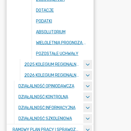
DOTACJE
PODATKI
ABSOLUTORIUM
WIELOLETNIA PROGNOZA FINANSOWA I JEJ ZMIANY
POZOSTAŁE UCHWAŁY
2025 KOLEGIUM REGIONALNEJ IZBY OBRACHUNKOWEJ W POZNANIU
2026 KOLEGIUM REGIONALNEJ IZBY OBRACHUNKOWEJ W POZNANIU
DZIAŁALNOŚĆ OPINIODAWCZA
DZIAŁALNOŚĆ KONTROLNA
DZIAŁALNOŚĆ INFORMACYJNA
DZIAŁALNOŚĆ SZKOLENIOWA
RAMOWY PLAN PRACY I SPRAWOZDANIA Z DZIAŁALNOŚCI IZBY