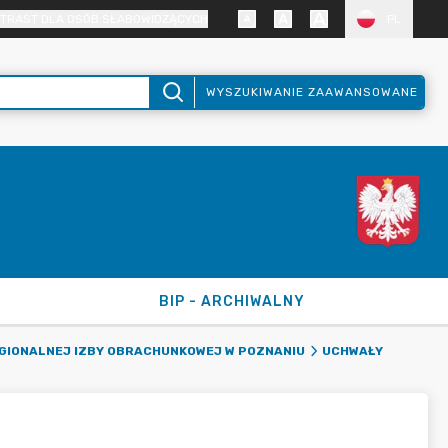
TRAST DLA OSÓB SŁABOWIDZĄCYCH
PL
WYSZUKIWANIE ZAAWANSOWANE
BIP - ARCHIWALNY
EGIONALNEJ IZBY OBRACHUNKOWEJ W POZNANIU
UCHWAŁY