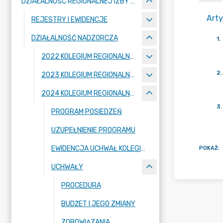
DZIAŁALNOŚĆ REGIONALNEJ IZBY OBRACHUNKOWEJ W POZNANIU
Arty
REJESTRY I EWIDENCJE
DZIAŁALNOŚĆ NADZORCZA
1
.
2022 KOLEGIUM REGIONALNEJ IZBY OBRACHUNKOWEJ W POZNANIU
2
.
2023 KOLEGIUM REGIONALNEJ IZBY OBRACHUNKOWEJ W POZNANIU
2024 KOLEGIUM REGIONALNEJ IZBY OBRACHUNKOWEJ W POZNANIU
3
.
PROGRAM POSIEDZEŃ
UZUPEŁNIENIE PROGRAMU
EWIDENCJA UCHWAŁ KOLEGIUM IZBY
POKAŻ
:
UCHWAŁY
PROCEDURA
BUDŻET I JEGO ZMIANY
ZOBOWIĄZANIA