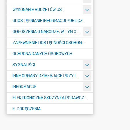
WYKONANIE BUDŻETÓW JST
UDOSTĘPNIANIE INFORMACJI PUBLICZNEJ
OGŁOSZENIA O NABORZE, W TYM O KONKURSACH
ZAPEWNIENIE DOSTĘPNOŚCI OSOBOM ZE SZCZEGÓŁNYMI POTRZEBAMI
OCHRONA DANYCH OSOBOWYCH
SYGNALIŚCI
INNE ORGANY DZIAŁAJĄCE PRZY IZBIE
INFORMACJE
ELEKTRONICZNA SKRZYNKA PODAWCZA E-PUAP
E-DORĘCZENIA