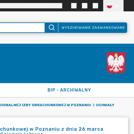
TRAST DLA OSÓB SŁABOWIDZĄCYCH
PL
WYSZUKIWANIE ZAAWANSOWANE
BIP - ARCHIWALNY
EGIONALNEJ IZBY OBRACHUNKOWEJ W POZNANIU
UCHWAŁY
achunkowej w Poznaniu z dnia 26 marca