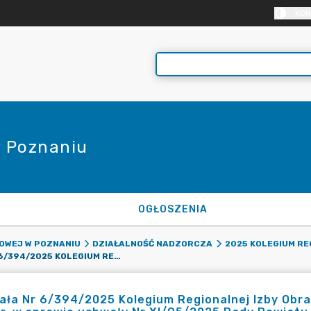
KON
 Poznaniu
OGŁOSZENIA
OWEJ W POZNANIU
DZIAŁALNOŚĆ NADZORCZA
2025 KOLEGIUM R
UCHWAŁA NR 6/394/2025 KOLEGIUM REGIONALNEJ IZBY OBRACHUNKOWEJ W POZNANIU Z DNIA 26 MARCA 2025 R. W SPRAWIE UCHWAŁY NR XI/95/2025 RADY POWIATU GNIEŹNIEŃSKIEGO
ła Nr 6/394/2025 Kolegium Regionalnej Izby Obr