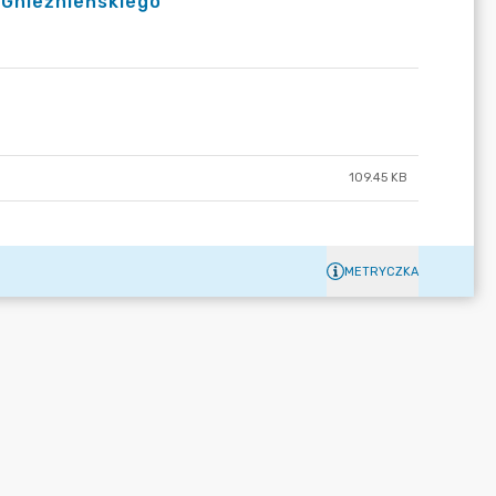
 Gnieźnieńskiego
109.45 KB
METRYCZKA