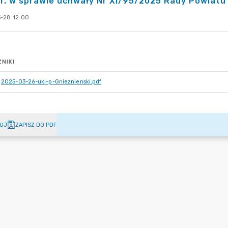
r. w sprawie uchwały Nr XI/95/2025 Rady Powiatu
-28 12:00
NIKI
2025-03-26-uki-p-Gnieznienski.pdf
UJ
ZAPISZ DO PDF