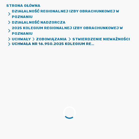
STRONA GŁÓWNA
DZIAŁALNOŚĆ REGIONALNEJ IZBY OBRACHUNKOWEJ W
POZNANIU
DZIAŁALNOŚĆ NADZORCZA
2025 KOLEGIUM REGIONALNEJ IZBY OBRACHUNKOWEJ W
POZNANIU
UCHWAŁY
ZOBOWIĄZANIA
STWIERDZENIE NIEWAŻNOŚCI
UCHWAŁA NR 16.950.2025 KOLEGIUM REGIONALNEJ IZBY OBRACHUNKOWEJ W POZNANIU Z DNIA 27 SIERPNIA 2025 R. W SPRAWIE UCHWAŁY NR XIX/138/2025 RADY MIEJSKIEJ GMINY KŁECKO