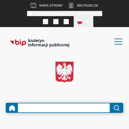
MAPA STRONY
INSTRUKCJA
KONTRAST DLA OSÓB SŁABOWIDZĄCYCH
PL
biuletyn
informacji publicznej