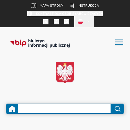
MAPA STRONY
INSTRUKCJA
KONTRAST DLA OSÓB SŁABOWIDZĄCYCH
PL
biuletyn
informacji publicznej