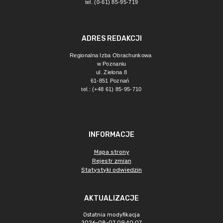
tel. (0-61) 85-95-719
ADRES REDAKCJI
Regionalna Izba Obrachunkowa 
w Poznaniu
ul. Zielona 8
61-851 Poznań 
tel.: (+48 61) 85-95-710
INFORMACJE
Mapa strony
Rejestr zmian
Statystyki odwiedzin
AKTUALIZACJE
Ostatnia modyfikacja
2026-08-07 09:40:07