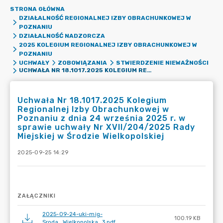
STRONA GŁÓWNA
DZIAŁALNOŚĆ REGIONALNEJ IZBY OBRACHUNKOWEJ W
POZNANIU
DZIAŁALNOŚĆ NADZORCZA
2025 KOLEGIUM REGIONALNEJ IZBY OBRACHUNKOWEJ W
POZNANIU
UCHWAŁY
ZOBOWIĄZANIA
STWIERDZENIE NIEWAŻNOŚCI
UCHWAŁA NR 18.1017.2025 KOLEGIUM REGIONALNEJ IZBY OBRACHUNKOWEJ W POZNANIU Z DNIA 24 WRZEŚNIA 2025 R. W SPRAWIE UCHWAŁY NR XVII/204/2025 RADY MIEJSKIEJ W ŚRODZIE WIELKOPOLSKIEJ
Uchwała Nr 18.1017.2025 Kolegium
Regionalnej Izby Obrachunkowej w
Poznaniu z dnia 24 września 2025 r. w
sprawie uchwały Nr XVII/204/2025 Rady
Miejskiej w Środzie Wielkopolskiej
2025-09-25 14:29
ZAŁĄCZNIKI
2025-09-24-uki-mig-
100.19 KB
Sroda_Wielkopolska_3.pdf