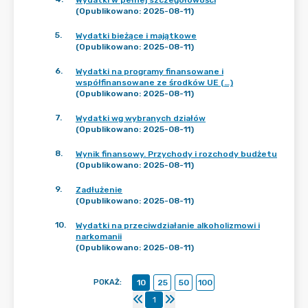
Wydatki w pełnej szczegółowości
(Opublikowano: 2025-08-11)
5
.
Wydatki bieżące i majątkowe
(Opublikowano: 2025-08-11)
6
.
Wydatki na programy finansowane i
współfinansowane ze środków UE (…)
(Opublikowano: 2025-08-11)
7
.
Wydatki wg wybranych działów
(Opublikowano: 2025-08-11)
8
.
Wynik finansowy. Przychody i rozchody budżetu
(Opublikowano: 2025-08-11)
9
.
Zadłużenie
(Opublikowano: 2025-08-11)
10
.
Wydatki na przeciwdziałanie alkoholizmowi i
narkomanii
(Opublikowano: 2025-08-11)
POKAŻ
:
10
25
50
100
1