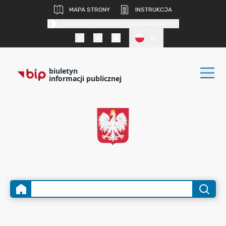
MAPA STRONY
INSTRUKCJA
KONTRAST DLA OSÓB SŁABOWIDZĄCYCH
PL
biuletyn
informacji publicznej