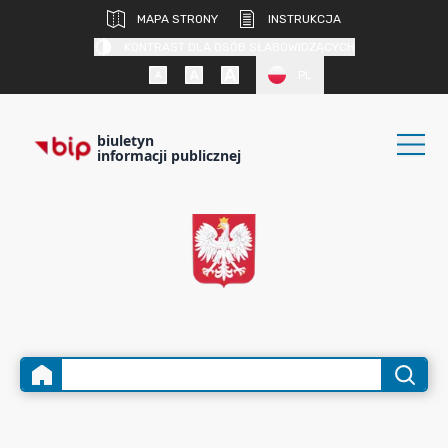
MAPA STRONY
INSTRUKCJA
KONTRAST DLA OSÓB SŁABOWIDZĄCYCH
PL
biuletyn
informacji publicznej