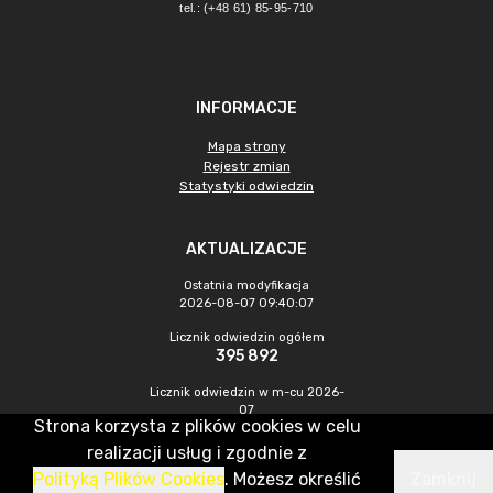
tel.: (+48 61) 85-95-710
INFORMACJE
Mapa strony
Rejestr zmian
Statystyki odwiedzin
AKTUALIZACJE
Ostatnia modyfikacja
2026-08-07 09:40:07
Licznik odwiedzin ogółem
395 892
Licznik odwiedzin w m-cu 2026-
07
Strona korzysta z plików cookies w celu
1 329
realizacji usług i zgodnie z
Polityką Plików Cookies
. Możesz określić
Zamknij
CMS & Hosting: Nefeni Sp. z o.o.