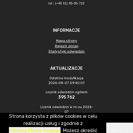
tel.: (+48 61) 85-95-710
INFORMACJE
Mapa strony
Rejestr zmian
Statystyki odwiedzin
AKTUALIZACJE
Ostatnia modyfikacja
2026-08-07 09:40:07
Licznik odwiedzin ogółem
395 762
Licznik odwiedzin w m-cu 2026-
07
Strona korzysta z plików cookies w celu
1 199
realizacji usług i zgodnie z
Polityką Plików Cookies
. Możesz określić
Zamknij
CMS & Hosting: Nefeni Sp. z o.o.