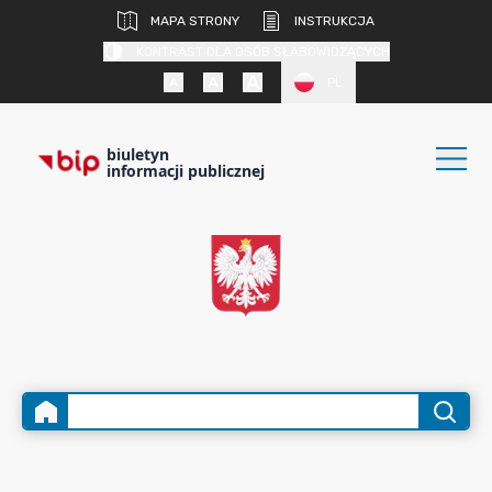
MAPA STRONY
INSTRUKCJA
KONTRAST DLA OSÓB SŁABOWIDZĄCYCH
PL
biuletyn
informacji publicznej