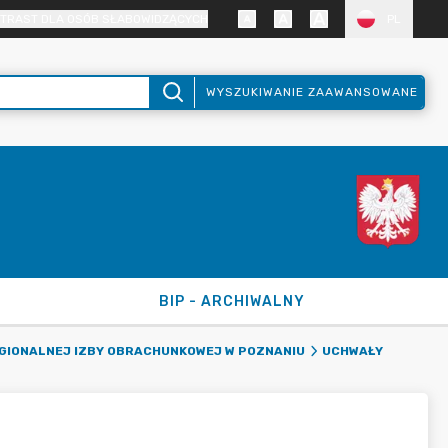
TRAST DLA OSÓB SŁABOWIDZĄCYCH
PL
WYSZUKIWANIE ZAAWANSOWANE
BIP - ARCHIWALNY
EGIONALNEJ IZBY OBRACHUNKOWEJ W POZNANIU
UCHWAŁY