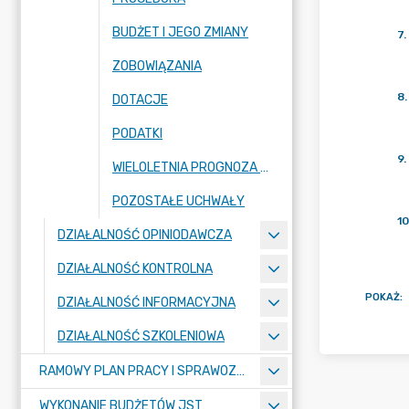
BUDŻET I JEGO ZMIANY
7
.
ZOBOWIĄZANIA
8
.
DOTACJE
PODATKI
9
.
WIELOLETNIA PROGNOZA FINANSOWA I JEJ ZMIANY
POZOSTAŁE UCHWAŁY
10
DZIAŁALNOŚĆ OPINIODAWCZA
DZIAŁALNOŚĆ KONTROLNA
POKAŻ
:
DZIAŁALNOŚĆ INFORMACYJNA
DZIAŁALNOŚĆ SZKOLENIOWA
RAMOWY PLAN PRACY I SPRAWOZDANIA Z DZIAŁALNOŚCI IZBY
WYKONANIE BUDŻETÓW JST