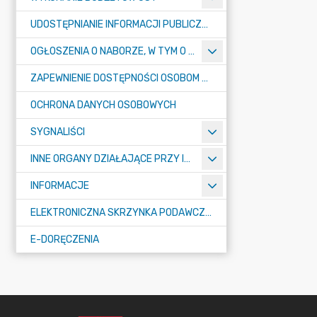
UDOSTĘPNIANIE INFORMACJI PUBLICZNEJ
OGŁOSZENIA O NABORZE, W TYM O KONKURSACH
ZAPEWNIENIE DOSTĘPNOŚCI OSOBOM ZE SZCZEGÓŁNYMI POTRZEBAMI
OCHRONA DANYCH OSOBOWYCH
SYGNALIŚCI
INNE ORGANY DZIAŁAJĄCE PRZY IZBIE
INFORMACJE
ELEKTRONICZNA SKRZYNKA PODAWCZA E-PUAP
E-DORĘCZENIA