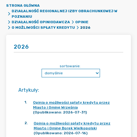
STRONA GŁÓWNA
DZIAŁALNOŚĆ REGIONALNEJ IZBY OBRACHUNKOWEJ W
POZNANIU
DZIAŁALNOŚĆ OPINIODAWCZA
OPINIE
2026
O MOŻLIWOŚCI SPŁATY KREDYTU
2026
sortowanie:
Artykuły
:
1
.
Opinia o możliwości spłaty kredytu przez
Miasto i Gminę Września
(Opublikowano: 2026-07-31)
2
.
Opinia o możliwości spłaty kredytu przez
Miasto i Gminę Borek Wielkopolski
(Opublikowano: 2026-07-16)