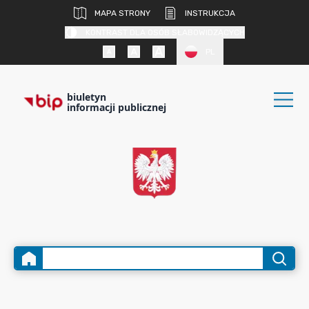
MAPA STRONY
INSTRUKCJA
KONTRAST DLA OSÓB SŁABOWIDZĄCYCH
PL
biuletyn
informacji publicznej