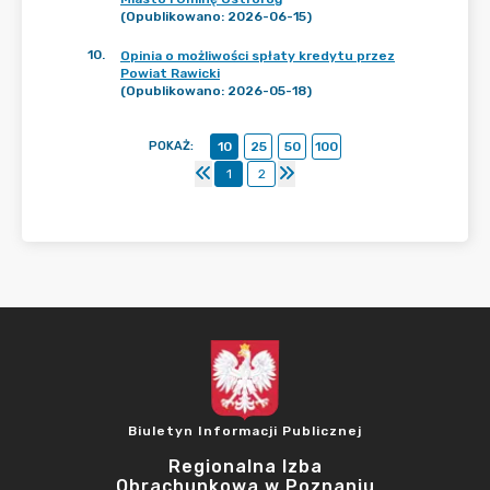
(Opublikowano: 2026-06-15)
10
.
Opinia o możliwości spłaty kredytu przez
Powiat Rawicki
(Opublikowano: 2026-05-18)
POKAŻ
:
10
25
50
100
1
2
Biuletyn Informacji Publicznej
Regionalna Izba
Obrachunkowa w Poznaniu