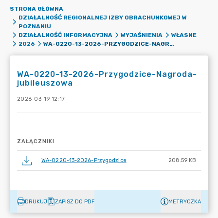
STRONA GŁÓWNA
DZIAŁALNOŚĆ REGIONALNEJ IZBY OBRACHUNKOWEJ W
POZNANIU
DZIAŁALNOŚĆ INFORMACYJNA
WYJAŚNIENIA
WŁASNE
WA-0220-13-2026-PRZYGODZICE-NAGRODA-JUBILEUSZOWA
2026
WA-0220-13-2026-Przygodzice-Nagroda-
jubileuszowa
2026-03-19 12:17
ZAŁĄCZNIKI
WA-0220-13-2026-Przygodzice
208.59 KB
DRUKUJ
ZAPISZ DO PDF
METRYCZKA