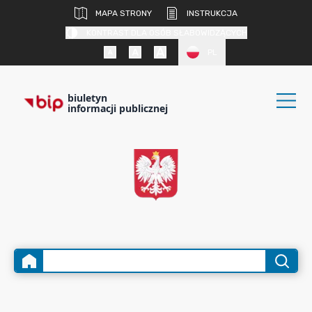
MAPA STRONY
INSTRUKCJA
KONTRAST DLA OSÓB SŁABOWIDZĄCYCH
PL
biuletyn
informacji publicznej