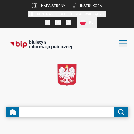
MAPA STRONY
INSTRUKCJA
KONTRAST DLA OSÓB SŁABOWIDZĄCYCH
PL
biuletyn
informacji publicznej