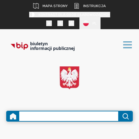
MAPA STRONY
INSTRUKCJA
KONTRAST DLA OSÓB SŁABOWIDZĄCYCH
PL
biuletyn
informacji publicznej