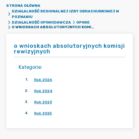
STRONA GŁÓWNA
DZIAŁALNOŚĆ REGIONALNEJ IZBY OBRACHUNKOWEJ W
POZNANIU
DZIAŁALNOŚĆ OPINIODAWCZA
OPINIE
O WNIOSKACH ABSOLUTORYJNYCH KOMISJI REWIZYJNYCH
o wnioskach absolutoryjnych komisji
rewizyjnych
Kategorie
:
1
.
Rok 2026
2
.
Rok 2024
3
.
Rok 2023
4
.
Rok 2025