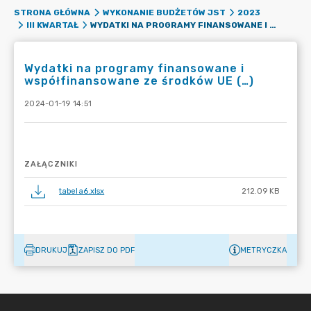
STRONA GŁÓWNA
WYKONANIE BUDŻETÓW JST
2023
WYDATKI NA PROGRAMY FINANSOWANE I WSPÓŁFINANSOWANE ZE ŚRODKÓW UE (…)
III KWARTAŁ
Wydatki na programy finansowane i
współfinansowane ze środków UE (…)
2024-01-19 14:51
ZAŁĄCZNIKI
tabela6.xlsx
212.09 KB
DRUKUJ
ZAPISZ DO PDF
METRYCZKA