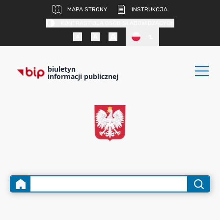
MAPA STRONY
INSTRUKCJA
KONTRAST DLA OSÓB SŁABOWIDZĄCYCH
PL
biuletyn
informacji publicznej