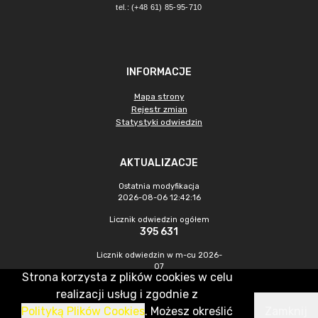
tel.: (+48 61) 85-95-710
INFORMACJE
Mapa strony
Rejestr zmian
Statystyki odwiedzin
AKTUALIZACJE
Ostatnia modyfikacja
2026-08-06 12:42:16
Licznik odwiedzin ogółem
395 631
Licznik odwiedzin w m-cu 2026-
07
Strona korzysta z plików cookies w celu
1 068
realizacji usług i zgodnie z
Polityką Plików Cookies
. Możesz określić
Zamknij
CMS & Hosting: Nefeni Sp. z o.o.