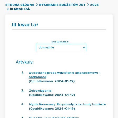
STRONA GŁÓWNA
WYKONANIE BUDŻETÓW JST
2023
III KWARTAŁ
III kwartał
sortowanie:
Artykuły
:
1
.
Wydatki na przeciwdziałanie alkoholizmowi i
narkomanii
(Opublikowano: 2024-01-19)
2
.
Zobowiązania
(Opublikowano: 2024-01-19)
3
.
Wynik finansowy. Przychody i rozchody budżetu
(Opublikowano: 2024-01-19)
4
.