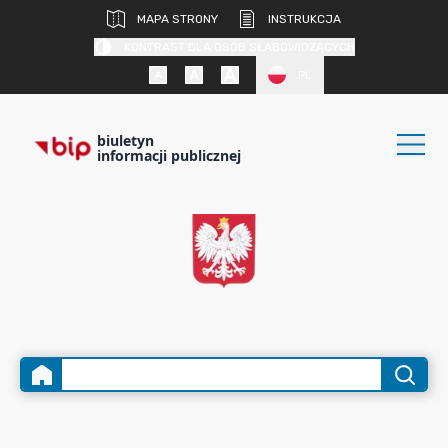
MAPA STRONY
INSTRUKCJA
KONTRAST DLA OSÓB SŁABOWIDZĄCYCH
PL
biuletyn
informacji publicznej