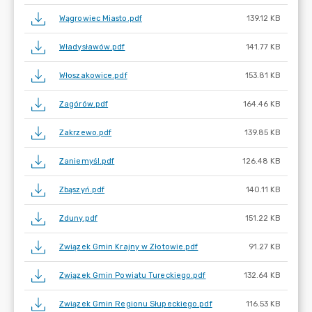
Wągrowiec Miasto.pdf
139.12 KB
Władysławów.pdf
141.77 KB
Włoszakowice.pdf
153.81 KB
Zagórów.pdf
164.46 KB
Zakrzewo.pdf
139.85 KB
Zaniemyśl.pdf
126.48 KB
Zbąszyń.pdf
140.11 KB
Zduny.pdf
151.22 KB
Związek Gmin Krajny w Złotowie.pdf
91.27 KB
Związek Gmin Powiatu Tureckiego.pdf
132.64 KB
Związek Gmin Regionu Słupeckiego.pdf
116.53 KB