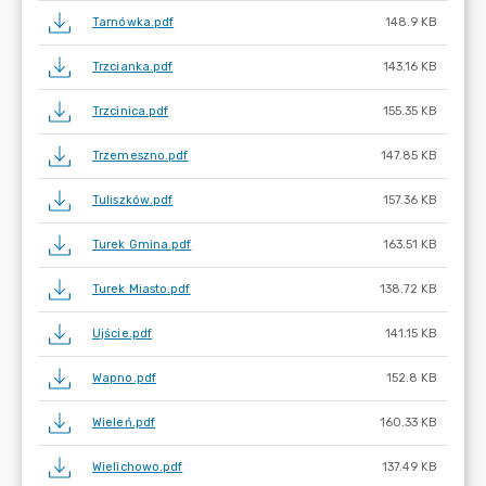
Tarnówka.pdf
148.9 KB
Trzcianka.pdf
143.16 KB
Trzcinica.pdf
155.35 KB
Trzemeszno.pdf
147.85 KB
Tuliszków.pdf
157.36 KB
Turek Gmina.pdf
163.51 KB
Turek Miasto.pdf
138.72 KB
Ujście.pdf
141.15 KB
Wapno.pdf
152.8 KB
Wieleń.pdf
160.33 KB
Wielichowo.pdf
137.49 KB