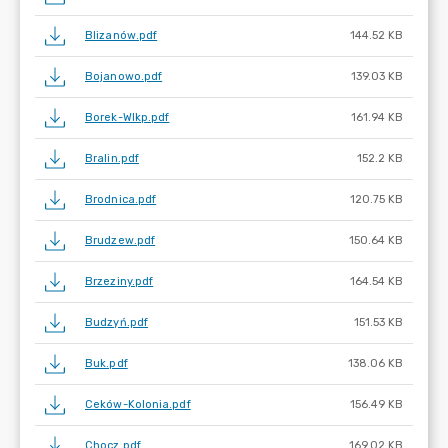
Blizanów.pdf
144.52 KB
Bojanowo.pdf
139.03 KB
Borek-Wlkp.pdf
161.94 KB
Bralin.pdf
152.2 KB
Brodnica.pdf
120.75 KB
Brudzew.pdf
150.64 KB
Brzeziny.pdf
164.54 KB
Budzyń.pdf
151.53 KB
Buk.pdf
138.06 KB
Ceków-Kolonia.pdf
156.49 KB
Chocz.pdf
169.02 KB