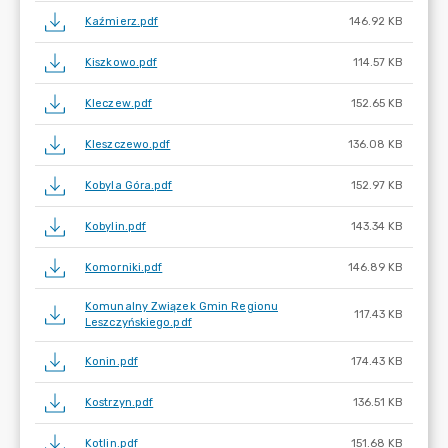
Kaźmierz.pdf
146.92 KB
Kiszkowo.pdf
114.57 KB
Kleczew.pdf
152.65 KB
Kleszczewo.pdf
136.08 KB
Kobyla Góra.pdf
152.97 KB
Kobylin.pdf
143.34 KB
Komorniki.pdf
146.89 KB
Komunalny Związek Gmin Regionu
117.43 KB
Leszczyńskiego.pdf
Konin.pdf
174.43 KB
Kostrzyn.pdf
136.51 KB
Kotlin.pdf
151.68 KB