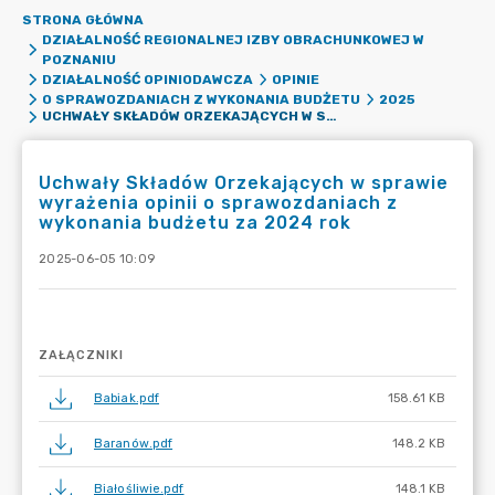
STRONA GŁÓWNA
DZIAŁALNOŚĆ REGIONALNEJ IZBY OBRACHUNKOWEJ W
POZNANIU
DZIAŁALNOŚĆ OPINIODAWCZA
OPINIE
O SPRAWOZDANIACH Z WYKONANIA BUDŻETU
2025
UCHWAŁY SKŁADÓW ORZEKAJĄCYCH W SPRAWIE WYRAŻENIA OPINII O SPRAWOZDANIACH Z WYKONANIA BUDŻETU ZA 2024 ROK
Uchwały Składów Orzekających w sprawie
wyrażenia opinii o sprawozdaniach z
wykonania budżetu za 2024 rok
2025-06-05 10:09
ZAŁĄCZNIKI
Babiak.pdf
158.61 KB
Baranów.pdf
148.2 KB
Białośliwie.pdf
148.1 KB