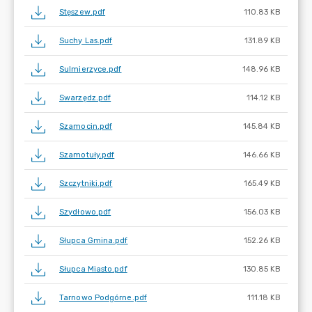
Stęszew.pdf
110.83 KB
Suchy Las.pdf
131.89 KB
Sulmierzyce.pdf
148.96 KB
Swarzędz.pdf
114.12 KB
Szamocin.pdf
145.84 KB
Szamotuły.pdf
146.66 KB
Szczytniki.pdf
165.49 KB
Szydłowo.pdf
156.03 KB
Słupca Gmina.pdf
152.26 KB
Słupca Miasto.pdf
130.85 KB
Tarnowo Podgórne.pdf
111.18 KB