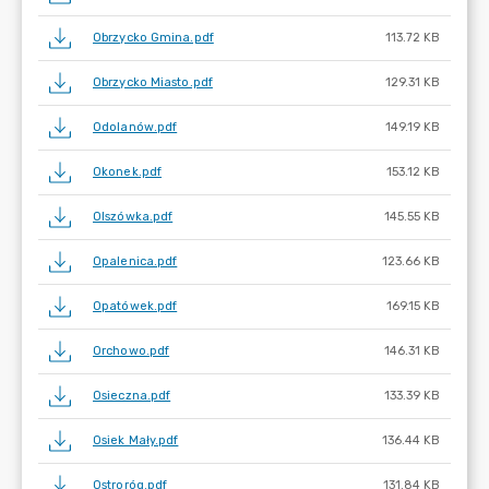
Obrzycko Gmina.pdf
113.72 KB
Obrzycko Miasto.pdf
129.31 KB
Odolanów.pdf
149.19 KB
Okonek.pdf
153.12 KB
Olszówka.pdf
145.55 KB
Opalenica.pdf
123.66 KB
Opatówek.pdf
169.15 KB
Orchowo.pdf
146.31 KB
Osieczna.pdf
133.39 KB
Osiek Mały.pdf
136.44 KB
Ostroróg.pdf
131.84 KB