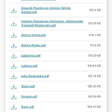
Związek Powiatowo-Gminny Sejmik
130.4 KB
Średzki.pdf
Związku Powiatowo-Gminnego „Wielkopolski
137.29 KB
Transport Regionalny.pdf
Złotów Gmina.pdf
108.7 KB
Złotów Miasto.pdf
113.6 KB
Łobżenica.pdf
133.23 KB
Łubowo.pdf
155.89 KB
Łęka Opatowska.pdf
132.74 KB
Ślesin.pdf
138.25 KB
Śmigiel.pdf
163.39 KB
Śrem.pdf
148.47 KB