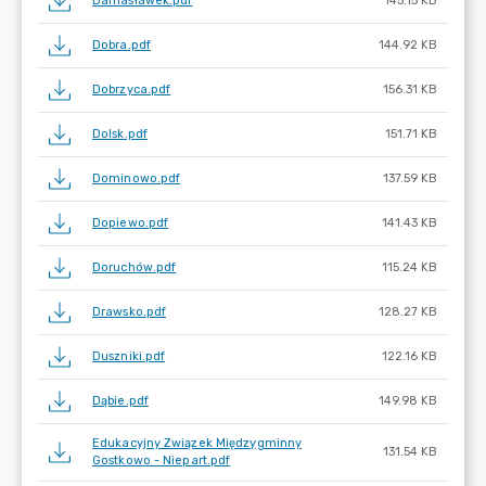
Damasławek.pdf
145.15 KB
Dobra.pdf
144.92 KB
Dobrzyca.pdf
156.31 KB
Dolsk.pdf
151.71 KB
Dominowo.pdf
137.59 KB
Dopiewo.pdf
141.43 KB
Doruchów.pdf
115.24 KB
Drawsko.pdf
128.27 KB
Duszniki.pdf
122.16 KB
Dąbie.pdf
149.98 KB
Edukacyjny Związek Międzygminny
131.54 KB
Gostkowo - Niepart.pdf