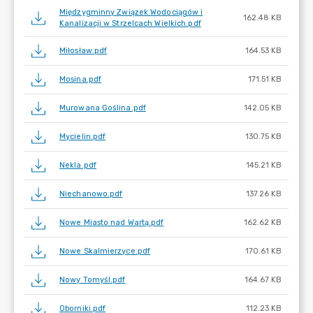
Międzygminny Związek Wodociągów i
162.48 KB
Kanalizacji w Strzelcach Wielkich.pdf
Miłosław.pdf
164.53 KB
Mosina.pdf
171.51 KB
Murowana Goślina.pdf
142.05 KB
Mycielin.pdf
130.75 KB
Nekla.pdf
145.21 KB
Niechanowo.pdf
137.26 KB
Nowe Miasto nad Wartą.pdf
162.62 KB
Nowe Skalmierzyce.pdf
170.61 KB
Nowy Tomyśl.pdf
164.67 KB
Oborniki.pdf
112.23 KB