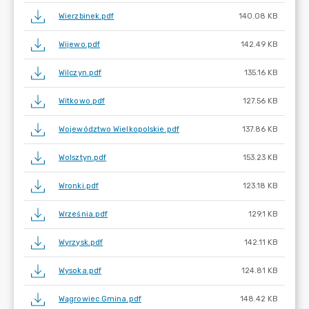
Wierzbinek.pdf
140.08 KB
Wijewo.pdf
142.49 KB
Wilczyn.pdf
135.16 KB
Witkowo.pdf
127.56 KB
Województwo Wielkopolskie.pdf
137.86 KB
Wolsztyn.pdf
153.23 KB
Wronki.pdf
123.18 KB
Września.pdf
129.1 KB
Wyrzysk.pdf
142.11 KB
Wysoka.pdf
124.81 KB
Wągrowiec Gmina.pdf
148.42 KB