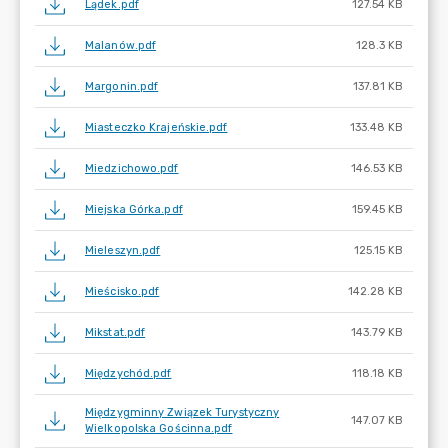
Lądek.pdf
127.54 KB
Malanów.pdf
128.3 KB
Margonin.pdf
137.81 KB
Miasteczko Krajeńskie.pdf
133.48 KB
Miedzichowo.pdf
146.53 KB
Miejska Górka.pdf
159.45 KB
Mieleszyn.pdf
125.15 KB
Mieścisko.pdf
142.28 KB
Mikstat.pdf
143.79 KB
Międzychód.pdf
118.18 KB
Międzygminny Związek Turystyczny
147.07 KB
Wielkopolska Gościnna.pdf