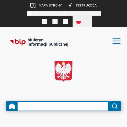
MAPA STRONY
INSTRUKCJA
KONTRAST DLA OSÓB SŁABOWIDZĄCYCH
PL
biuletyn
informacji publicznej