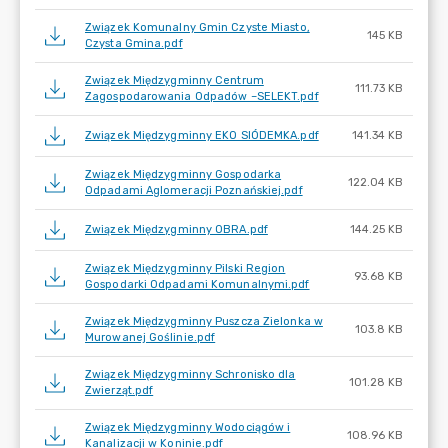
Związek Komunalny Gmin Czyste Miasto,
145 KB
Czysta Gmina.pdf
Związek Międzygminny Centrum
111.73 KB
Zagospodarowania Odpadów –SELEKT.pdf
Związek Międzygminny EKO SIÓDEMKA.pdf
141.34 KB
Związek Międzygminny Gospodarka
122.04 KB
Odpadami Aglomeracji Poznańskiej.pdf
Związek Międzygminny OBRA.pdf
144.25 KB
Związek Międzygminny Pilski Region
93.68 KB
Gospodarki Odpadami Komunalnymi.pdf
Związek Międzygminny Puszcza Zielonka w
103.8 KB
Murowanej Goślinie.pdf
Związek Międzygminny Schronisko dla
101.28 KB
Zwierząt.pdf
Związek Międzygminny Wodociągów i
108.96 KB
Kanalizacji w Koninie.pdf