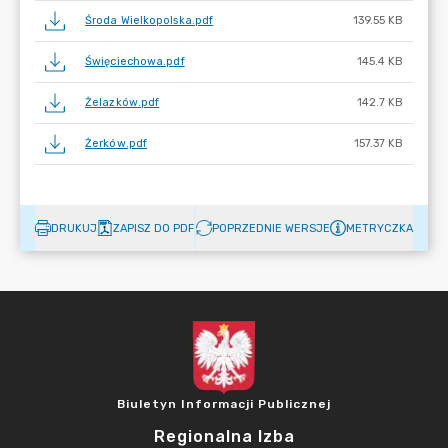
Środa Wielkopolska.pdf
139.55 KB
Święciechowa.pdf
145.4 KB
Żelazków.pdf
142.7 KB
Żerków.pdf
157.37 KB
DRUKUJ
ZAPISZ DO PDF
POPRZEDNIE WERSJE
METRYCZKA
Biuletyn Informacji Publicznej
Regionalna Izba