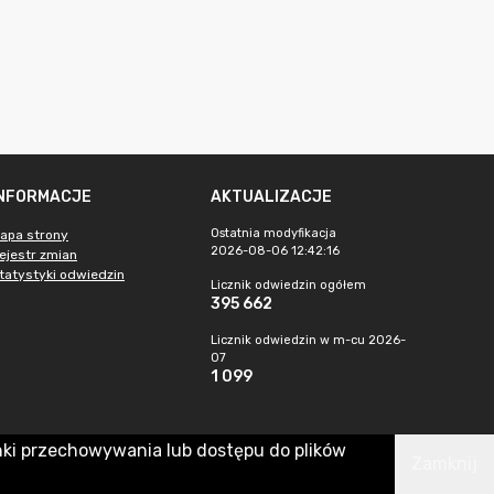
INFORMACJE
AKTUALIZACJE
Ostatnia modyfikacja
apa strony
2026-08-06 12:42:16
ejestr zmian
tatystyki odwiedzin
Licznik odwiedzin ogółem
395 662
Licznik odwiedzin w m-cu 2026-
07
1 099
nki przechowywania lub dostępu do plików
Zamknij