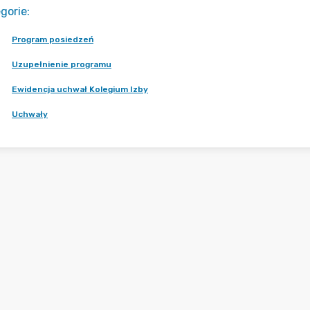
gorie
:
Program posiedzeń
Uzupełnienie programu
Ewidencja uchwał Kolegium Izby
Uchwały