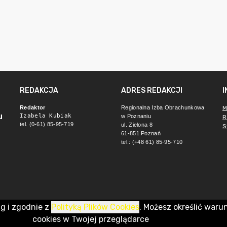
REDAKCJA
ADRES REDAKCJI
Redaktor
Regionalna Izba Obrachunkowa 
M
u
Izabela Kubiak
w Poznaniu
R
tel. (0-61) 85-95-719
ul. Zielona 8
S
61-851 Poznań 
tel.: (+48 61) 85-95-710
ug i zgodnie z
Polityką Plików Cookies
. Możesz określić waru
cookies w Twojej przeglądarce