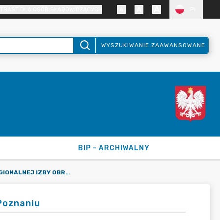
TRAST DLA OSÓB SŁABOWIDZĄCYCH
PL
WYSZUKIWANIE ZAAWANSOWANE
BIP - ARCHIWALNY
2025 KOLEGIUM REGIONALNEJ IZBY OBRACHUNKOWEJ W POZNANIU
Poznaniu