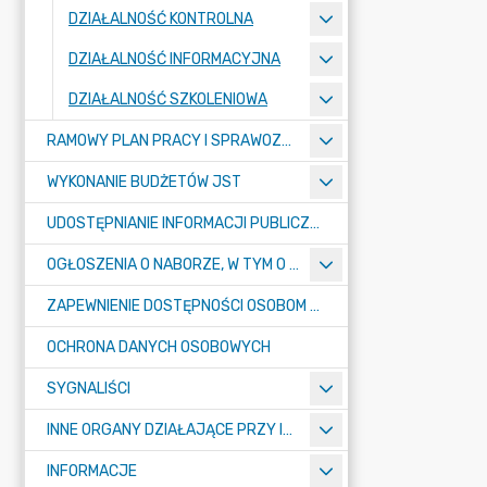
DZIAŁALNOŚĆ KONTROLNA
DZIAŁALNOŚĆ INFORMACYJNA
DZIAŁALNOŚĆ SZKOLENIOWA
RAMOWY PLAN PRACY I SPRAWOZDANIA Z DZIAŁALNOŚCI IZBY
WYKONANIE BUDŻETÓW JST
UDOSTĘPNIANIE INFORMACJI PUBLICZNEJ
OGŁOSZENIA O NABORZE, W TYM O KONKURSACH
ZAPEWNIENIE DOSTĘPNOŚCI OSOBOM ZE SZCZEGÓŁNYMI POTRZEBAMI
OCHRONA DANYCH OSOBOWYCH
SYGNALIŚCI
INNE ORGANY DZIAŁAJĄCE PRZY IZBIE
INFORMACJE