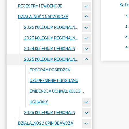
Kate
REJESTRY I EWIDENCJE
1
.
DZIAŁALNOŚĆ NADZORCZA
2
.
2022 KOLEGIUM REGIONALNEJ IZBY OBRACHUNKOWEJ W POZNANIU
3
.
2023 KOLEGIUM REGIONALNEJ IZBY OBRACHUNKOWEJ W POZNANIU
4
.
2024 KOLEGIUM REGIONALNEJ IZBY OBRACHUNKOWEJ W POZNANIU
2025 KOLEGIUM REGIONALNEJ IZBY OBRACHUNKOWEJ W POZNANIU
PROGRAM POSIEDZEŃ
UZUPEŁNIENIE PROGRAMU
EWIDENCJA UCHWAŁ KOLEGIUM IZBY
UCHWAŁY
2026 KOLEGIUM REGIONALNEJ IZBY OBRACHUNKOWEJ W POZNANIU
DZIAŁALNOŚĆ OPINIODAWCZA