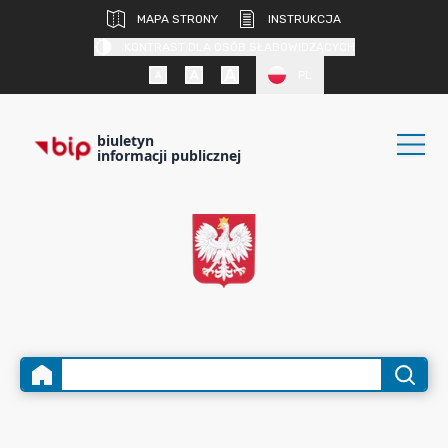
MAPA STRONY
INSTRUKCJA
KONTRAST DLA OSÓB SŁABOWIDZĄCYCH
PL
biuletyn
informacji publicznej