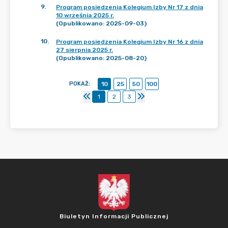
9
.
Program posiedzenia Kolegium Izby Nr 17 z dnia
10 września 2025 r.
(Opublikowano: 2025-09-03)
10
.
Program posiedzenia Kolegium Izby Nr 16 z dnia
27 sierpnia 2025 r.
(Opublikowano: 2025-08-20)
POKAŻ
:
10
25
50
100
1
2
3
Biuletyn Informacji Publicznej