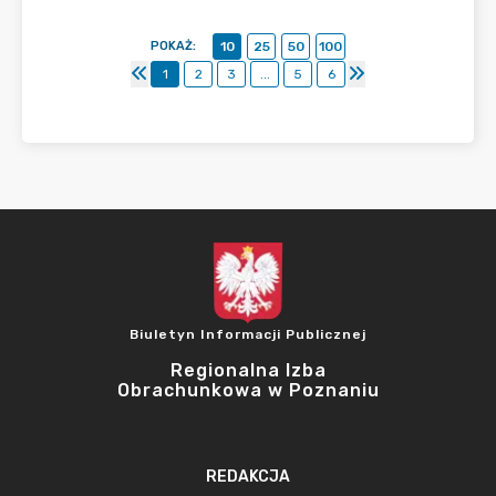
POKAŻ
:
10
25
50
100
1
2
3
...
5
6
Biuletyn Informacji Publicznej
Regionalna Izba
Obrachunkowa w Poznaniu
REDAKCJA