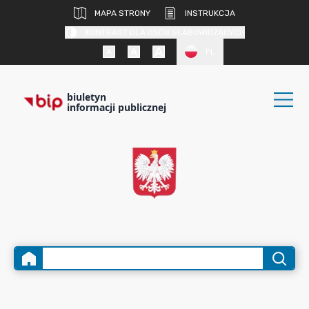
MAPA STRONY
INSTRUKCJA
KONTRAST DLA OSÓB SŁABOWIDZĄCYCH
PL
biuletyn
informacji publicznej