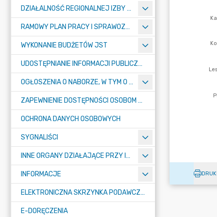
DZIAŁALNOŚĆ REGIONALNEJ IZBY OBRACHUNKOWEJ W POZNANIU
RAMOWY PLAN PRACY I SPRAWOZDANIA Z DZIAŁALNOŚCI IZBY
WYKONANIE BUDŻETÓW JST
UDOSTĘPNIANIE INFORMACJI PUBLICZNEJ
OGŁOSZENIA O NABORZE, W TYM O KONKURSACH
ZAPEWNIENIE DOSTĘPNOŚCI OSOBOM ZE SZCZEGÓŁNYMI POTRZEBAMI
OCHRONA DANYCH OSOBOWYCH
SYGNALIŚCI
INNE ORGANY DZIAŁAJĄCE PRZY IZBIE
INFORMACJE
DRUK
ELEKTRONICZNA SKRZYNKA PODAWCZA E-PUAP
E-DORĘCZENIA