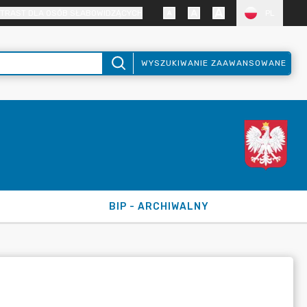
TRAST DLA OSÓB SŁABOWIDZĄCYCH
PL
WYSZUKIWANIE ZAAWANSOWANE
BIP - ARCHIWALNY