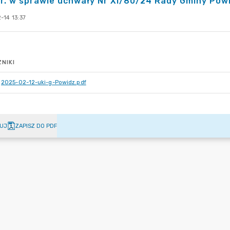
r. w sprawie uchwały Nr XI/80/24 Rady Gminy Pow
-14 13:37
NIKI
2025-02-12-uki-g-Powidz.pdf
UJ
ZAPISZ DO PDF