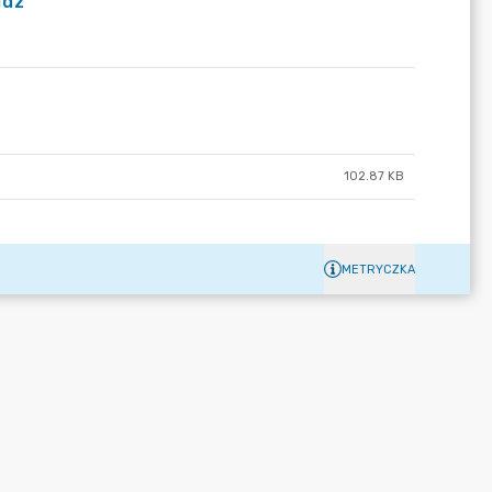
idz
102.87 KB
METRYCZKA