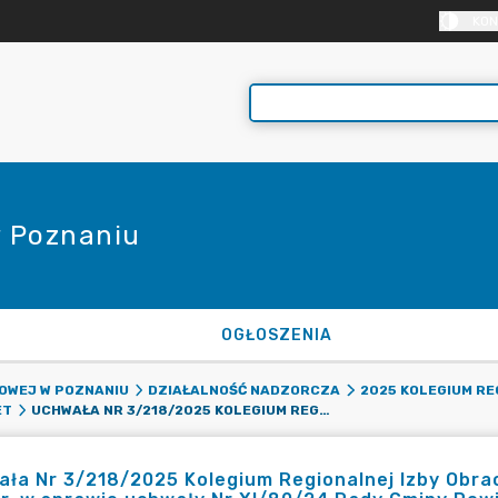
KON
 Poznaniu
OGŁOSZENIA
OWEJ W POZNANIU
DZIAŁALNOŚĆ NADZORCZA
2025 KOLEGIUM R
UCHWAŁA NR 3/218/2025 KOLEGIUM REGIONALNEJ IZBY OBRACHUNKOWEJ W POZNANIU Z DNIA 12 LUTEGO 2025 R. W SPRAWIE UCHWAŁY NR XI/80/24 RADY GMINY POWIDZ
ET
ła Nr 3/218/2025 Kolegium Regionalnej Izby Obra