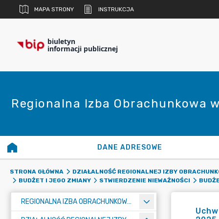
MAPA STRONY
INSTRUKCJA
biuletyn
informacji publicznej
Regionalna Izba Obrachunkowa w
DANE ADRESOWE
STRONA GŁÓWNA
DZIAŁALNOŚĆ REGIONALNEJ IZBY OBRACHUNK
BUDŻET I JEGO ZMIANY
STWIERDZENIE NIEWAŻNOŚCI
BUDŻ
REGIONALNA IZBA OBRACHUNKOWA W POZNANIU
Uchwa