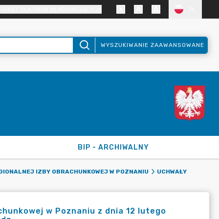
TRAST DLA OSÓB SŁABOWIDZĄCYCH
PL
WYSZUKIWANIE ZAAWANSOWANE
BIP - ARCHIWALNY
EGIONALNEJ IZBY OBRACHUNKOWEJ W POZNANIU
UCHWAŁY
chunkowej w Poznaniu z dnia 12 lutego