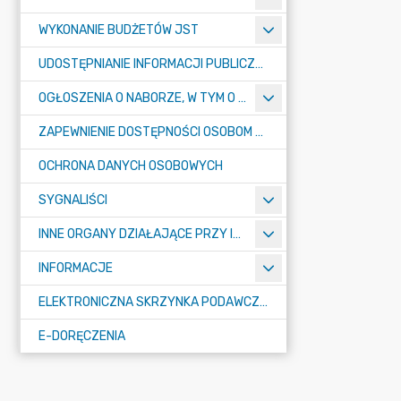
WYKONANIE BUDŻETÓW JST
UDOSTĘPNIANIE INFORMACJI PUBLICZNEJ
OGŁOSZENIA O NABORZE, W TYM O KONKURSACH
ZAPEWNIENIE DOSTĘPNOŚCI OSOBOM ZE SZCZEGÓŁNYMI POTRZEBAMI
OCHRONA DANYCH OSOBOWYCH
SYGNALIŚCI
INNE ORGANY DZIAŁAJĄCE PRZY IZBIE
INFORMACJE
ELEKTRONICZNA SKRZYNKA PODAWCZA E-PUAP
E-DORĘCZENIA